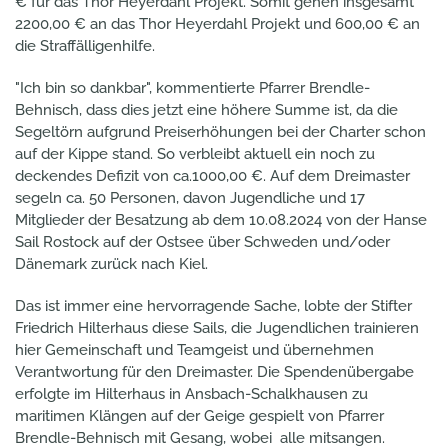
€ für das Thor Heyerdahl Projekt. Somit gehen insgesamt
2200,00 € an das Thor Heyerdahl Projekt und 600,00 € an
die Straffälligenhilfe.
"Ich bin so dankbar", kommentierte Pfarrer Brendle-
Behnisch, dass dies jetzt eine höhere Summe ist, da die
Segeltörn aufgrund Preiserhöhungen bei der Charter schon
auf der Kippe stand. So verbleibt aktuell ein noch zu
deckendes Defizit von ca.1000,00 €. Auf dem Dreimaster
segeln ca. 50 Personen, davon Jugendliche und 17
Mitglieder der Besatzung ab dem 10.08.2024 von der Hanse
Sail Rostock auf der Ostsee über Schweden und/oder
Dänemark zurück nach Kiel.
Das ist immer eine hervorragende Sache, lobte der Stifter
Friedrich Hilterhaus diese Sails, die Jugendlichen trainieren
hier Gemeinschaft und Teamgeist und übernehmen
Verantwortung für den Dreimaster. Die Spendenübergabe
erfolgte im Hilterhaus in Ansbach-Schalkhausen zu
maritimen Klängen auf der Geige gespielt von Pfarrer
Brendle-Behnisch mit Gesang, wobei alle mitsangen.