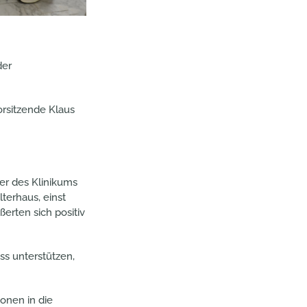
der
orsitzende Klaus
er des Klinikums
terhaus, einst
ßerten sich positiv
s unterstützen,
ionen in die