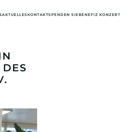
S
AKTUELLES
KONTAKT
SPENDEN SIE
BENEFIZ KONZERT
IN
 DES
V.