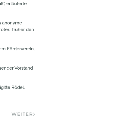
", erläuterte
ch anonyme
öter, früher den
em Förderverein,
sender Vorstand
gitte Rödel,
WEITER