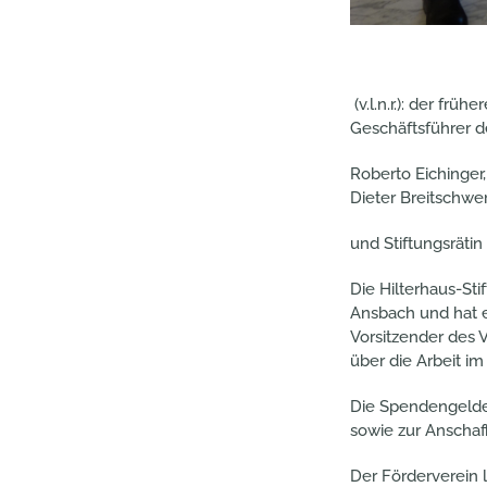
(v.l.n.r.): der frü
Geschäftsführer de
Roberto Eichinger,
Dieter Breitschwer
und Stiftungsrätin
Die Hilterhaus-St
Ansbach und hat e
Vorsitzender des V
über die Arbeit i
Die Spendengelder
sowie zur Anschaf
Der Förderverein l