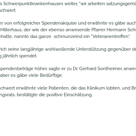
s Schwerpunktkrankenhauses weiter, "wir arbeiten satzungsgemäß
schwert.
iter von erfolgreicher Spendenakquise und erwähnte es gäbe au
h Hilterhaus, der wie der ebenso anwesende Pfarrer Hermann Schr
nehatte, nannte das ganze schmunzelnd ein "Veteranentreffen".
trich seine langjährige wohlwollende Unterstützung gegenüber d
g jährlich spendet.
pendenbeträge höher, sagte er zu Dr. Gerhard Sontheimer, anwe
ber es gäbe viele Bedürftige.
schwert erwähnte viele Patienten, die das Klinikum lobten, und Bri
ngsrats, bestätigte die positive Einschätzung.