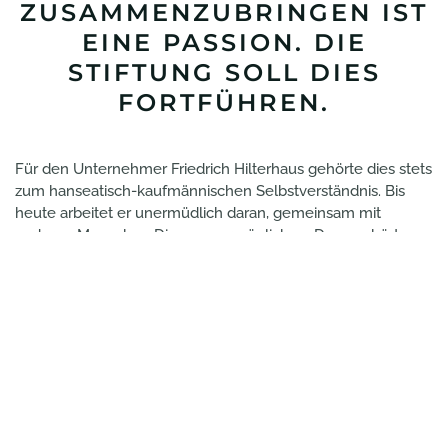
ZUSAMMENZUBRINGEN IST
EINE PASSION. DIE
STIFTUNG SOLL DIES
FORTFÜHREN.
Für den Unternehmer Friedrich Hilterhaus gehörte dies stets
zum hanseatisch-kaufmännischen Selbstverständnis. Bis
heute arbeitet er unermüdlich daran, gemeinsam mit
anderen Menschen Dinge zu ermöglichen. Dazu gehört es
für Ihn auch, zu geben, wo es nur möglich ist. Mit der
Stiftung möchten die Gründer auch künftig gute Ideen
fördern.